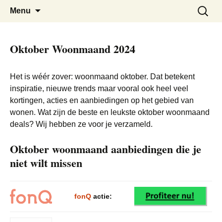
De beste kortingen bij elkaar!
Black Friday Super SALE
Skip
Zoeken
Menu
to
naar:
content
Oktober Woonmaand 2024
Het is wéér zover: woonmaand oktober. Dat betekent
inspiratie, nieuwe trends maar vooral ook heel veel
kortingen, acties en aanbiedingen op het gebied van
wonen. Wat zijn de beste en leukste oktober woonmaand
deals? Wij hebben ze voor je verzameld.
Oktober woonmaand aanbiedingen die je
niet wilt missen
fonQ
actie: