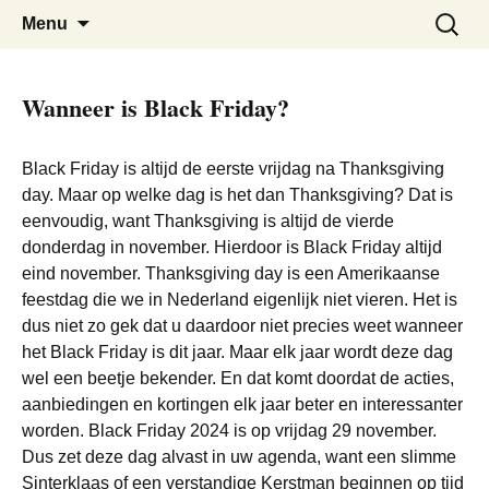
De beste kortingen bij elkaar!
Black Friday Super SALE
Skip
Zoeken
Menu
to
naar:
content
Wanneer is Black Friday?
Black Friday is altijd de eerste vrijdag na Thanksgiving
day. Maar op welke dag is het dan Thanksgiving? Dat is
eenvoudig, want Thanksgiving is altijd de vierde
donderdag in november. Hierdoor is Black Friday altijd
eind november. Thanksgiving day is een Amerikaanse
feestdag die we in Nederland eigenlijk niet vieren. Het is
dus niet zo gek dat u daardoor niet precies weet wanneer
het Black Friday is dit jaar. Maar elk jaar wordt deze dag
wel een beetje bekender. En dat komt doordat de acties,
aanbiedingen en kortingen elk jaar beter en interessanter
worden. Black Friday 2024 is op vrijdag 29 november.
Dus zet deze dag alvast in uw agenda, want een slimme
Sinterklaas of een verstandige Kerstman beginnen op tijd