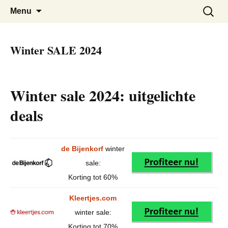
De beste kortingen bij elkaar!
Black Friday Super SALE
Skip
Zoeken
Menu
to
naar:
content
Winter SALE 2024
Winter sale 2024: uitgelichte
deals
de Bijenkorf
winter
sale:
Korting tot 60%
Kleertjes.com
winter sale:
Korting tot 70%