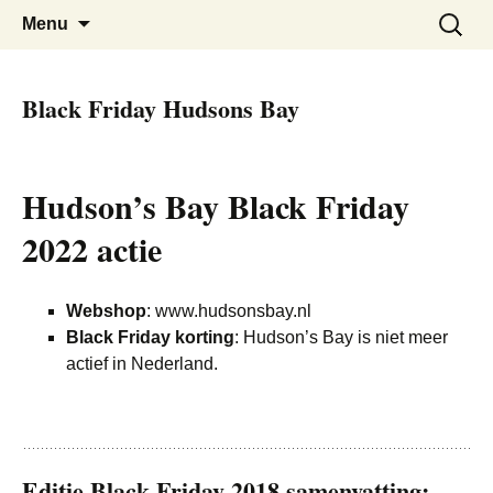
De beste kortingen bij elkaar!
Black Friday Super SALE
Skip
Zoeken
Menu
to
naar:
content
Black Friday Hudsons Bay
Hudson’s Bay Black Friday
2022 actie
Webshop
: www.hudsonsbay.nl
Black Friday korting
: Hudson’s Bay is niet meer
actief in Nederland.
Editie Black Friday 2018 samenvatting: