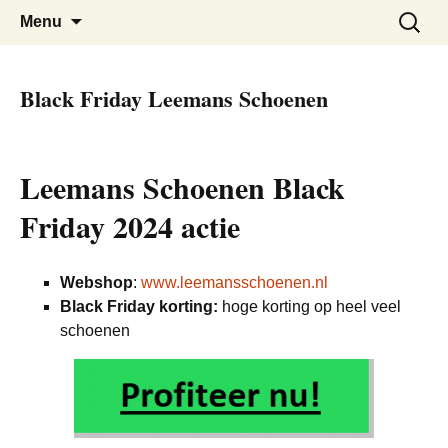
De beste kortingen bij elkaar!
Black Friday Super SALE
Skip
Zoeken
Menu
to
naar:
content
Black Friday Leemans Schoenen
Leemans Schoenen Black
Friday 2024 actie
Webshop
:
www.leemansschoenen.nl
Black Friday korting:
hoge korting op heel veel
schoenen