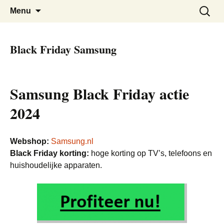
De beste kortingen bij elkaar!
Black Friday Super SALE
Skip
Zoeken
Menu
to
naar:
content
Black Friday Samsung
Samsung Black Friday actie
2024
Webshop:
Samsung.nl
Black Friday korting:
hoge korting op TV’s, telefoons en
huishoudelijke apparaten.